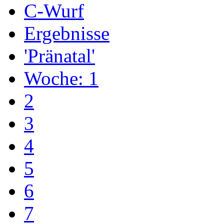
C-Wurf
Ergebnisse
'Pränatal'
Woche: 1
2
3
4
5
6
7