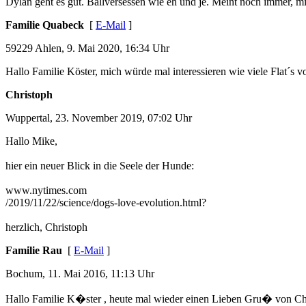
Dylan geht es gut. Ballversessen wie eh und je. Meint noch immer, mi
Familie Quabeck
[
E-Mail
]
59229 Ahlen, 9. Mai 2020, 16:34 Uhr
Hallo Familie Köster, mich würde mal interessieren wie viele Flat´s 
Christoph
Wuppertal, 23. November 2019, 07:02 Uhr
Hallo Mike,
hier ein neuer Blick in die Seele der Hunde:
www.nytimes.com
/2019/11/22/science/dogs-love-evolution.html?
herzlich, Christoph
Familie Rau
[
E-Mail
]
Bochum, 11. Mai 2016, 11:13 Uhr
Hallo Familie K�ster , heute mal wieder einen Lieben Gru� von Chilo