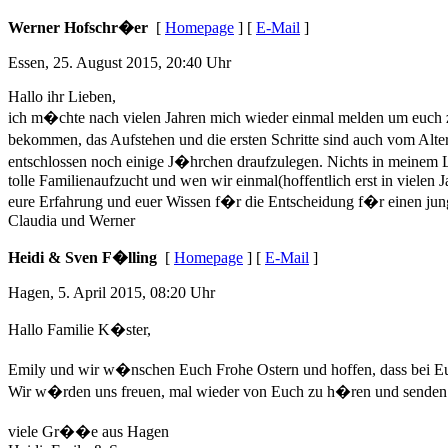
Werner Hofschr�er
[
Homepage
] [
E-Mail
]
Essen, 25. August 2015, 20:40 Uhr
Hallo ihr Lieben,
ich m�chte nach vielen Jahren mich wieder einmal melden um euch 
bekommen, das Aufstehen und die ersten Schritte sind auch vom Alter
entschlossen noch einige J�hrchen draufzulegen. Nichts in meinem 
tolle Familienaufzucht und wen wir einmal(hoffentlich erst in viele
eure Erfahrung und euer Wissen f�r die Entscheidung f�r einen jung
Claudia und Werner
Heidi & Sven F�lling
[
Homepage
] [
E-Mail
]
Hagen, 5. April 2015, 08:20 Uhr
Hallo Familie K�ster,
Emily und wir w�nschen Euch Frohe Ostern und hoffen, dass bei Euc
Wir w�rden uns freuen, mal wieder von Euch zu h�ren und sende
viele Gr��e aus Hagen