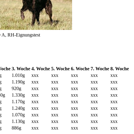
A, RH-Eignungstest
Woche
3. Woche
4. Woche
5. Woche
6. Woche
7. Woche
8. Woche
g
1.010g
xxx
xxx
xxx
xxx
xxx
g
1.190g
xxx
xxx
xxx
xxx
xxx
g
920g
xxx
xxx
xxx
xxx
xxx
30g
1.330g
xxx
xxx
xxx
xxx
xxx
g
1.170g
xxx
xxx
xxx
xxx
xxx
g
1.240g
xxx
xxx
xxx
xxx
xxx
g
1.070g
xxx
xxx
xxx
xxx
xxx
g
1.130g
xxx
xxx
xxx
xxx
xxx
g
886g
xxx
xxx
xxx
xxx
xxx