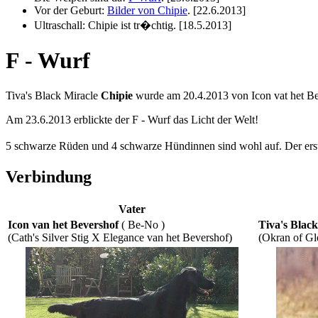
Vor der Geburt:
Bilder von Chipie
.
[22.6.2013]
Ultraschall: Chipie ist tr�chtig.
[18.5.2013]
F - Wurf
Tiva's Black Miracle
Chipie
wurde am 20.4.2013 von Icon vat het Be
Am 23.6.2013 erblickte der F - Wurf das Licht der Welt!
5 schwarze Rüden und 4 schwarze Hündinnen sind wohl auf. Der ers
Verbindung
Vater
Icon van het Bevershof
( Be-No )
Tiva's Black
(Cath's Silver Stig X Elegance van het Bevershof)
(Okran of Gl