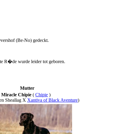
vershof (Be-No) gedeckt.
te R�de wurde leider tot geboren.
Mutter
 Miracle Chipie
(
Chipie
)
en Sheallag X
Xantiva of Black Aventure
)