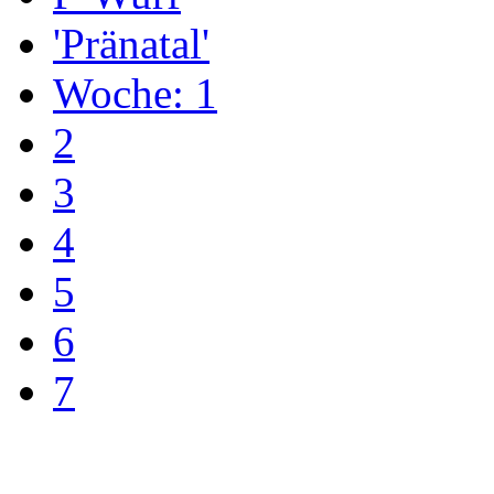
'Pränatal'
Woche: 1
2
3
4
5
6
7