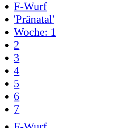
F-Wurf
'Pränatal'
Woche: 1
2
3
4
5
6
7
F-Wurf