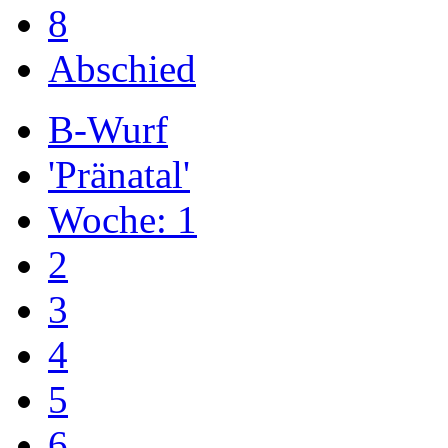
8
Abschied
B-Wurf
'Pränatal'
Woche: 1
2
3
4
5
6