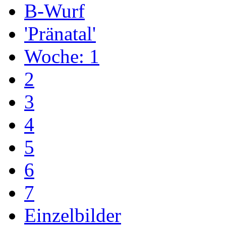
B-Wurf
'Pränatal'
Woche: 1
2
3
4
5
6
7
Einzelbilder